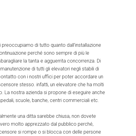
i preoccupiamo di tutto quanto dall’installazione
in continuazione perché sono sempre di più le
aragliare la tanta e agguerrita concorrenza. Di
utenzione di tutti gli elevatori negli stabili di
ontatto con i nostri uffici per poter accordare un
scensore stesso. infatti, un elevatore che ha molti
o. La nostra azienda si propone di eseguire anche
spedali, scuole, banche, centri commerciali etc.
malmente una ditta sarebbe chiusa, non dovete
 davvero molto apprezzato dal pubblico perché,
scensore si rompe o si blocca con delle persone