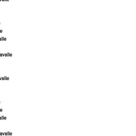
e
le
lle
avalle
valle
e
le
lle
avalle