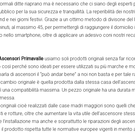
ormali ditte riaprano ma è necessario che ci siano degli esperti p
blico per la sua sicurezza e tranquillità. La reperibilità dei nostr
nd e nei giorni festivi. Grazie a un ottimo metodo di divisone del
minuti, al massimo 45, per permettergli di raggiungere il domicil
io nello smartphone, oltre di applicare un adesivo coni nostri rec
Ascensori Primavalle
usiamo soli prodotti originali senza far ricor
o così perché sono ideati per essere utilizzati su più marche e m
 di ascensori il “può andar bene” a noi non basta e per tale rag
ricambio originale è quella prodotta dalla stessa casa dell’ascens
ì una compatibilità massima. Un pezzo originale ha una durata ma
omessa.
 originali cioè realizzati dalle case madri maggiori sono quelli 
e rotture, oltre che aumentare la vita utile dell’ascensore stes
nte l’installazione ma anche e soprattutto le riparazioni degli a
il prodotto rispetta tutte le normative europee vigenti in merito a