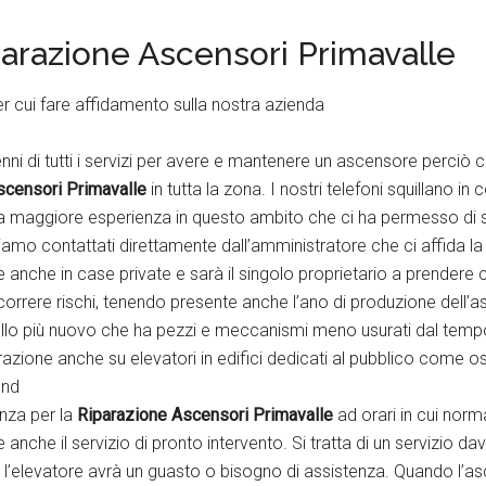
razione Ascensori Primavalle
er cui fare affidamento sulla nostra azienda
ni di tutti i servizi per avere e mantenere un ascensore perciò c
scensori Primavalle
in tutta la zona. I nostri telefoni squillano 
a maggiore esperienza in questo ambito che ci ha permesso di sb
amo contattati direttamente dall’amministratore che ci affida la man
nche in case private e sarà il singolo proprietario a prendere c
 correre rischi, tenendo presente anche l’ano di produzione dell’a
ello più nuovo che ha pezzi e meccanismi meno usurati dal temp
azione anche su elevatori in edifici dedicati al pubblico come o
end
nza per la
Riparazione Ascensori Primavalle
ad orari in cui nor
e anche il servizio di pronto intervento. Si tratta di un servizio
l’elevatore avrà un guasto o bisogno di assistenza. Quando l’a