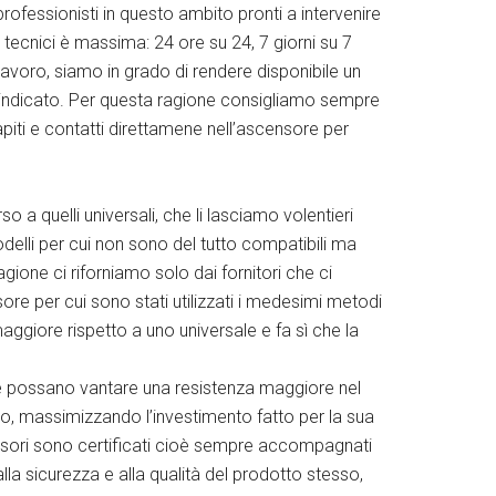
rofessionisti in questo ambito pronti a intervenire
i tecnici è massima: 24 ore su 24, 7 giorni su 7
 lavoro, siamo in grado di rendere disponibile un
io indicato. Per questa ragione consigliamo sempre
apiti e contatti direttamene nell’ascensore per
so a quelli universali, che li lasciamo volentieri
odelli per cui non sono del tutto compatibili ma
ione ci riforniamo solo dai fornitori che ci
ore per cui sono stati utilizzati i medesimi metodi
ggiore rispetto a uno universale e fa sì che la
che possano vantare una resistenza maggiore nel
so, massimizzando l’investimento fatto per la sua
scensori sono certificati cioè sempre accompagnati
lla sicurezza e alla qualità del prodotto stesso,