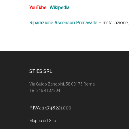
YouTube
|
Wikipedia
Riparazione Ascensori Primavalle
– Installazione
Footer
STIES SRL
Via Guido Zanobini, 58 00175 Roma
Tel: 346.4137304
P.IVA: 14748221000
Mappa del Sito