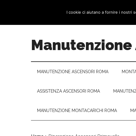
Passa
Skip
Passa
HOME
PROMOZIONI
BLOG
CON
al
to
al
I cookie ci aiutano a fornire i nostri s
contenuto
secondary
piè
principale
menu
di
pagina
Manutenzione
MANUTENZIONE ASCENSORI ROMA
MONTA
ASSISTENZA ASCENSORI ROMA
MANUTENZ
MANUTENZIONE MONTACARICHI ROMA
MA