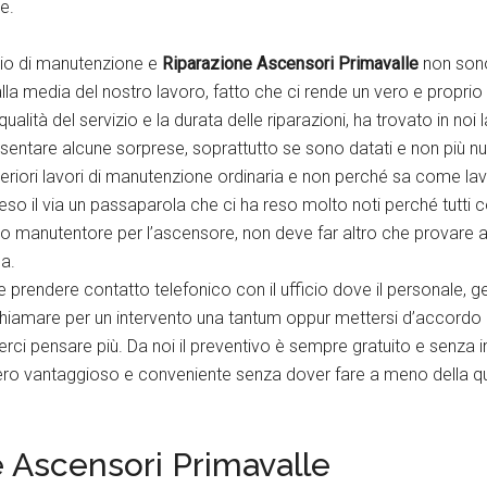
e.
zio di manutenzione e
Riparazione Ascensori Primavalle
non sono
alla media del nostro lavoro, fatto che ci rende un vero e proprio 
lità del servizio e la durata delle riparazioni, ha trovato in noi l
entare alcune sorprese, soprattutto se sono datati e non più nuov
ulteriori lavori di manutenzione ordinaria e non perché sa come la
eso il via un passaparola che ci ha reso molto noti perché tutti co
lido manutentore per l’ascensore, non deve far altro che provare 
a.
 prendere contatto telefonico con il ufficio dove il personale, gen
può chiamare per un intervento una tantum oppur mettersi d’accord
rci pensare più. Da noi il preventivo è sempre gratuito e senza 
vero vantaggioso e conveniente senza dover fare a meno della q
e Ascensori Primavalle