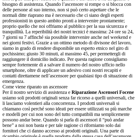
bisogno di assistenza. Quando l’ascensore si rompe o si blocca con
delle persone al suo interno, non si può certo aspettare che le
normali ditte riaprano ma è necessario che ci siano degli esperti
professionisti in questo ambito pronti a intervenire prontamente;
proprio quello che noi offriamo al pubblico per la sua sicurezza e
tranquillità. La reperibilità dei nostri tecnici è massima: 24 ore su 24,
7 giorni su 7 affinché sia possibile intervenire anche nel weekend e
nei giorni festivi. Grazie a un ottimo metodo di divisone del lavoro,
siamo in grado di rendere disponibile un esperto etnico nel giro di
pochissimo; giusto 30 minuti, al massimo 45, per permettergli di
raggiungere il domicilio indicato. Per questa ragione consigliamo
sempre fortemente di a salvare il numero del nostro ufficio nello
smartphone, oltre di applicare un adesivo coni nostri recapiti e
contatti direttamene nell’ascensore per qualsiasi tipo di situazione di
emergenza.
Come viene riparato un ascensore
Per il nostro servizio di assistenza e
Riparazione Ascensori Focene
usiamo soli prodotti originali senza far ricorso a quelli universali, che
li lasciamo volentieri alla concorrenza. I prodotti universali si
chiamano così perché sono ideati per essere utilizzati su più marche
e modelli per cui non sono del tutto compatibili ma semplicemente
possono andar bene. Quando si parla di ascensori il “può andar
bene” a noi non basta e per tale ragione ci riforniamo solo dai
fornitori che ci danno accesso ai prodotti originali. Una parte di
ricambio originale è quella prodotta dalla stessa casa dell’ascensore