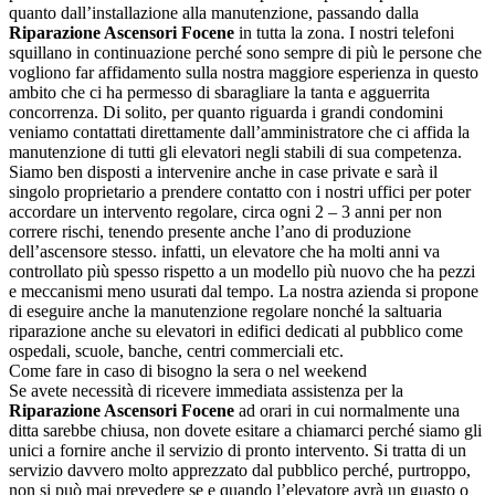
quanto dall’installazione alla manutenzione, passando dalla
Riparazione Ascensori Focene
in tutta la zona. I nostri telefoni
squillano in continuazione perché sono sempre di più le persone che
vogliono far affidamento sulla nostra maggiore esperienza in questo
ambito che ci ha permesso di sbaragliare la tanta e agguerrita
concorrenza. Di solito, per quanto riguarda i grandi condomini
veniamo contattati direttamente dall’amministratore che ci affida la
manutenzione di tutti gli elevatori negli stabili di sua competenza.
Siamo ben disposti a intervenire anche in case private e sarà il
singolo proprietario a prendere contatto con i nostri uffici per poter
accordare un intervento regolare, circa ogni 2 – 3 anni per non
correre rischi, tenendo presente anche l’ano di produzione
dell’ascensore stesso. infatti, un elevatore che ha molti anni va
controllato più spesso rispetto a un modello più nuovo che ha pezzi
e meccanismi meno usurati dal tempo. La nostra azienda si propone
di eseguire anche la manutenzione regolare nonché la saltuaria
riparazione anche su elevatori in edifici dedicati al pubblico come
ospedali, scuole, banche, centri commerciali etc.
Come fare in caso di bisogno la sera o nel weekend
Se avete necessità di ricevere immediata assistenza per la
Riparazione Ascensori Focene
ad orari in cui normalmente una
ditta sarebbe chiusa, non dovete esitare a chiamarci perché siamo gli
unici a fornire anche il servizio di pronto intervento. Si tratta di un
servizio davvero molto apprezzato dal pubblico perché, purtroppo,
non si può mai prevedere se e quando l’elevatore avrà un guasto o