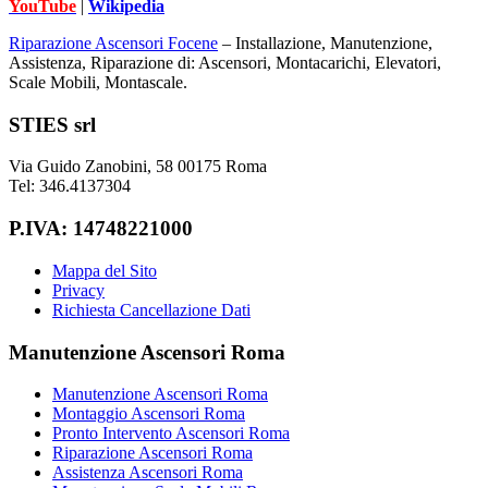
YouTube
|
Wikipedia
Riparazione Ascensori Focene
– Installazione, Manutenzione,
Assistenza, Riparazione di: Ascensori, Montacarichi, Elevatori,
Scale Mobili, Montascale.
Footer
STIES srl
Via Guido Zanobini, 58 00175 Roma
Tel: 346.4137304
P.IVA: 14748221000
Mappa del Sito
Privacy
Richiesta Cancellazione Dati
Manutenzione Ascensori Roma
Manutenzione Ascensori Roma
Montaggio Ascensori Roma
Pronto Intervento Ascensori Roma
Riparazione Ascensori Roma
Assistenza Ascensori Roma