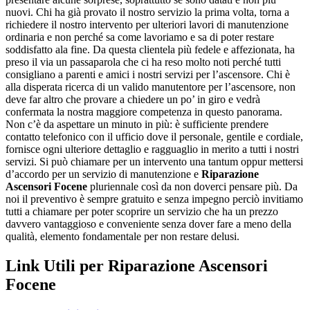
nuovi. Chi ha già provato il nostro servizio la prima volta, torna a
richiedere il nostro intervento per ulteriori lavori di manutenzione
ordinaria e non perché sa come lavoriamo e sa di poter restare
soddisfatto ala fine. Da questa clientela più fedele e affezionata, ha
preso il via un passaparola che ci ha reso molto noti perché tutti
consigliano a parenti e amici i nostri servizi per l’ascensore. Chi è
alla disperata ricerca di un valido manutentore per l’ascensore, non
deve far altro che provare a chiedere un po’ in giro e vedrà
confermata la nostra maggiore competenza in questo panorama.
Non c’è da aspettare un minuto in più: è sufficiente prendere
contatto telefonico con il ufficio dove il personale, gentile e cordiale,
fornisce ogni ulteriore dettaglio e ragguaglio in merito a tutti i nostri
servizi. Si può chiamare per un intervento una tantum oppur mettersi
d’accordo per un servizio di manutenzione e
Riparazione
Ascensori Focene
pluriennale così da non doverci pensare più. Da
noi il preventivo è sempre gratuito e senza impegno perciò invitiamo
tutti a chiamare per poter scoprire un servizio che ha un prezzo
davvero vantaggioso e conveniente senza dover fare a meno della
qualità, elemento fondamentale per non restare delusi.
Link Utili per Riparazione Ascensori
Focene