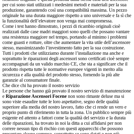
per cui sono stati utilizzati i medesimi metodi e materiali per la sua
produzione, garantendo così una compatibilità massima. Un pezzo
originale ha una durata maggiore rispetto a uno universale e fa sì che
la funzionalità dell’elevatore non venga mai compromessa.
Come i test hanno dimostrato, i pezzi di ricambio originali cioè
realizzati dalle case madri maggiori sono quelli che possano vantare
una resistenza maggiore nel tempo, portando al minimo i problemi
come guasti e rotture, oltre che aumentare la vita utile dell’ascensore
stesso, massimizzando l’investimento fatto per la sua costruzione.
Tutti i prodotti che utilizziamo durante l’installazione ma anche e
soprattutto le riparazioni degli ascensori sono certificati cioè sempre
accompagnati da un valido marchio CE, che sta a significare che il
prodotto rispetta tutte le normative europee vigenti in merito alla
sicurezza e alla qualità del prodotto stesso, fornendo la più alte
garanzie al consumatore finale.
Che dice chi ha provato il nostro servizio
Le persone che hanno già provato il nostro servizio di manutenzione
e
Riparazione Ascensori Focene
non sono rimaste deluse ma si
sono viste esaudire tutte le loro aspettative, segno delle qualità
superiore alla media del nostro lavoro, fatto che ci rende un vero e
proprio punto di riferimento in tutta la zona. Un pubblico sempre più
esigente ed attento a fattori come la qualità del servizio e la durata
delle riparazioni, ha trovato in noi la ditta a cui affidarsi per non
correre nessun tipo di rischio con questi apparecchi che possono
presentare alcune sorprese, soprattutto se sono datati e non più