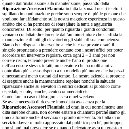
quanto dall’installazione alla manutenzione, passando dalla
Riparazione Ascensori Flaminia
in tutta la zona. I nostri telefoni
squillano in continuazione perché sono sempre di più le persone che
vogliono far affidamento sulla nostra maggiore esperienza in questo
ambito che ci ha permesso di sbaragliare la tanta e agguerrita
concorrenza. Di solito, per quanto riguarda i grandi condomini
veniamo contattati direttamente dall’amministratore che ci affida la
manutenzione di tutti gli elevatori negli stabili di sua competenza.
Siamo ben disposti a intervenire anche in case private e sarà il
singolo proprietario a prendere contatto con i nostri uffici per poter
accordare un intervento regolare, circa ogni 2 – 3 anni per non
correre rischi, tenendo presente anche l’ano di produzione
dell’ascensore stesso. infatti, un elevatore che ha molti anni va
controllato più spesso rispetto a un modello più nuovo che ha pezzi
e meccanismi meno usurati dal tempo. La nostra azienda si propone
di eseguire anche la manutenzione regolare nonché la saltuaria
riparazione anche su elevatori in edifici dedicati al pubblico come
ospedali, scuole, banche, centri commerciali etc.
Come fare in caso di bisogno la sera o nel weekend
Se avete necessità di ricevere immediata assistenza per la
Riparazione Ascensori Flaminia
ad orari in cui normalmente una
ditta sarebbe chiusa, non dovete esitare a chiamarci perché siamo gli
unici a fornire anche il servizio di pronto intervento. Si tratta di un
servizio davvero molto apprezzato dal pubblico perché, purtroppo,
non si può mai prevedere se e quando l’elevatore avrà un guasto o