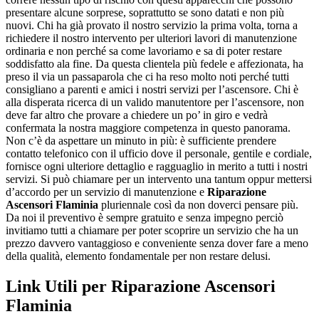
presentare alcune sorprese, soprattutto se sono datati e non più
nuovi. Chi ha già provato il nostro servizio la prima volta, torna a
richiedere il nostro intervento per ulteriori lavori di manutenzione
ordinaria e non perché sa come lavoriamo e sa di poter restare
soddisfatto ala fine. Da questa clientela più fedele e affezionata, ha
preso il via un passaparola che ci ha reso molto noti perché tutti
consigliano a parenti e amici i nostri servizi per l’ascensore. Chi è
alla disperata ricerca di un valido manutentore per l’ascensore, non
deve far altro che provare a chiedere un po’ in giro e vedrà
confermata la nostra maggiore competenza in questo panorama.
Non c’è da aspettare un minuto in più: è sufficiente prendere
contatto telefonico con il ufficio dove il personale, gentile e cordiale,
fornisce ogni ulteriore dettaglio e ragguaglio in merito a tutti i nostri
servizi. Si può chiamare per un intervento una tantum oppur mettersi
d’accordo per un servizio di manutenzione e
Riparazione
Ascensori Flaminia
pluriennale così da non doverci pensare più.
Da noi il preventivo è sempre gratuito e senza impegno perciò
invitiamo tutti a chiamare per poter scoprire un servizio che ha un
prezzo davvero vantaggioso e conveniente senza dover fare a meno
della qualità, elemento fondamentale per non restare delusi.
Link Utili per Riparazione Ascensori
Flaminia