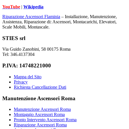
YouTube
|
Wikipedia
Riparazione Ascensori Flaminia
– Installazione, Manutenzione,
Assistenza, Riparazione di: Ascensori, Montacarichi, Elevatori,
Scale Mobili, Montascale.
Footer
STIES srl
Via Guido Zanobini, 58 00175 Roma
Tel: 346.4137304
P.IVA: 14748221000
Mappa del Sito
Privacy
Richiesta Cancellazione Dati
Manutenzione Ascensori Roma
Manutenzione Ascensori Roma
Montaggio Ascensori Roma
Pronto Intervento Ascensori Roma
Riparazione Ascensori Roma