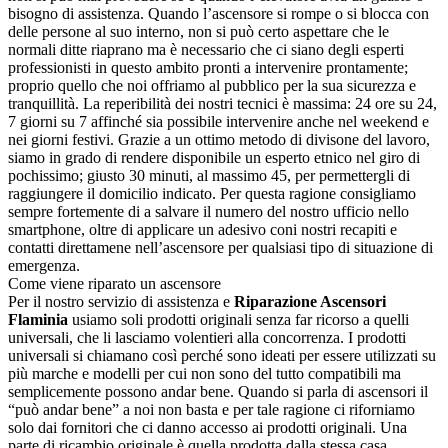
bisogno di assistenza. Quando l’ascensore si rompe o si blocca con
delle persone al suo interno, non si può certo aspettare che le
normali ditte riaprano ma è necessario che ci siano degli esperti
professionisti in questo ambito pronti a intervenire prontamente;
proprio quello che noi offriamo al pubblico per la sua sicurezza e
tranquillità. La reperibilità dei nostri tecnici è massima: 24 ore su 24,
7 giorni su 7 affinché sia possibile intervenire anche nel weekend e
nei giorni festivi. Grazie a un ottimo metodo di divisone del lavoro,
siamo in grado di rendere disponibile un esperto etnico nel giro di
pochissimo; giusto 30 minuti, al massimo 45, per permettergli di
raggiungere il domicilio indicato. Per questa ragione consigliamo
sempre fortemente di a salvare il numero del nostro ufficio nello
smartphone, oltre di applicare un adesivo coni nostri recapiti e
contatti direttamene nell’ascensore per qualsiasi tipo di situazione di
emergenza.
Come viene riparato un ascensore
Per il nostro servizio di assistenza e
Riparazione Ascensori
Flaminia
usiamo soli prodotti originali senza far ricorso a quelli
universali, che li lasciamo volentieri alla concorrenza. I prodotti
universali si chiamano così perché sono ideati per essere utilizzati su
più marche e modelli per cui non sono del tutto compatibili ma
semplicemente possono andar bene. Quando si parla di ascensori il
“può andar bene” a noi non basta e per tale ragione ci riforniamo
solo dai fornitori che ci danno accesso ai prodotti originali. Una
parte di ricambio originale è quella prodotta dalla stessa casa