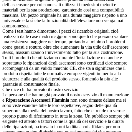
dell’ascensore per cui sono stati utilizzati i medesimi metodi e
materiali per la sua produzione, garantendo così una compatibilità
massima. Un pezzo originale ha una durata maggiore rispetto a uno
universale e fa sì che la funzionalità dell’elevatore non venga mai
compromessa.
Come i test hanno dimostrato, i pezzi di ricambio originali cioè
realizzati dalle case madri maggiori sono quelli che possano vantare
una resistenza maggiore nel tempo, portando al minimo i problemi
come guasti e rotture, oltre che aumentare la vita utile dell’ascensore
stesso, massimizzando l’investimento fatto per la sua costruzione.
Tutti i prodotti che utilizziamo durante l’installazione ma anche e
soprattutto le riparazioni degli ascensori sono certificati cioè sempre
accompagnati da un valido marchio CE, che sta a significare che il
prodotto rispetta tutte le normative europee vigenti in merito alla
sicurezza e alla qualità del prodotto stesso, fornendo la più alte
garanzie al consumatore finale.
Che dice chi ha provato il nostro servizio
Le persone che hanno già provato il nostro servizio di manutenzione
e
Riparazione Ascensori Flaminia
non sono rimaste deluse ma si
sono viste esaudire tutte le loro aspettative, segno delle qualità
superiore alla media del nostro lavoro, fatto che ci rende un vero e
proprio punto di riferimento in tutta la zona. Un pubblico sempre più
esigente ed attento a fattori come la qualità del servizio e la durata
delle riparazioni, ha trovato in noi la ditta a cui affidarsi per non
correre nessun tipo di rischio con questi apparecchi che possono