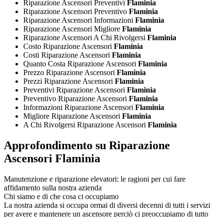
Riparazione Ascensori Preventivi
Flaminia
Riparazione Ascensori Preventivo
Flaminia
Riparazione Ascensori Informazioni
Flaminia
Riparazione Ascensori Migliore
Flaminia
Riparazione Ascensori A Chi Rivolgersi
Flaminia
Costo Riparazione Ascensori
Flaminia
Costi Riparazione Ascensori
Flaminia
Quanto Costa Riparazione Ascensori
Flaminia
Prezzo Riparazione Ascensori
Flaminia
Prezzi Riparazione Ascensori
Flaminia
Preventivi Riparazione Ascensori
Flaminia
Preventivo Riparazione Ascensori
Flaminia
Informazioni Riparazione Ascensori
Flaminia
Migliore Riparazione Ascensori
Flaminia
A Chi Rivolgersi Riparazione Ascensori
Flaminia
Approfondimento su Riparazione
Ascensori Flaminia
Manutenzione e riparazione elevatori: le ragioni per cui fare
affidamento sulla nostra azienda
Chi siamo e di che cosa ci occupiamo
La nostra azienda si occupa ormai di diversi decenni di tutti i servizi
per avere e mantenere un ascensore perciò ci preoccupiamo di tutto