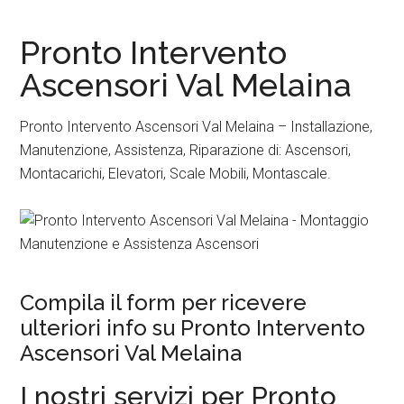
Pronto Intervento
Ascensori Val Melaina
Pronto Intervento Ascensori Val Melaina – Installazione,
Manutenzione, Assistenza, Riparazione di: Ascensori,
Montacarichi, Elevatori, Scale Mobili, Montascale.
Compila il form per ricevere
ulteriori info su Pronto Intervento
Ascensori Val Melaina
I nostri servizi per Pronto