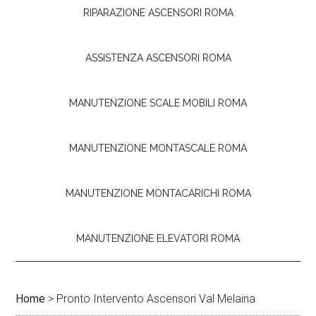
RIPARAZIONE ASCENSORI ROMA
ASSISTENZA ASCENSORI ROMA
MANUTENZIONE SCALE MOBILI ROMA
MANUTENZIONE MONTASCALE ROMA
MANUTENZIONE MONTACARICHI ROMA
MANUTENZIONE ELEVATORI ROMA
Home
>
Pronto Intervento Ascensori Val Melaina