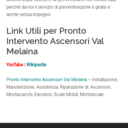
perché da noi il servizio di preventivazione è gratis e
anche senza impegno.
Link Utili per Pronto
Intervento Ascensori Val
Melaina
YouTube
|
Wikipedia
Pronto Intervento Ascensori Val Melaina
– Installazione,
Manutenzione, Assistenza, Riparazione di: Ascensori,
Montacarichi, Elevatori, Scale Mobili, Montascale.