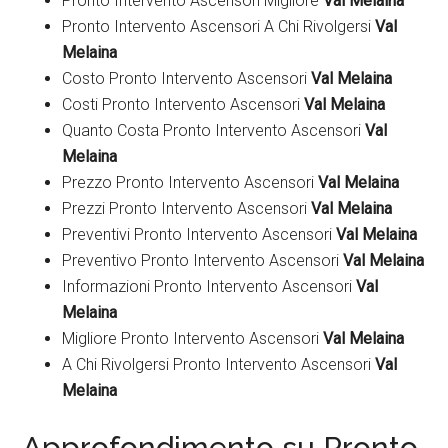
Pronto Intervento Ascensori Migliore
Val Melaina
Pronto Intervento Ascensori A Chi Rivolgersi
Val
Melaina
Costo Pronto Intervento Ascensori
Val Melaina
Costi Pronto Intervento Ascensori
Val Melaina
Quanto Costa Pronto Intervento Ascensori
Val
Melaina
Prezzo Pronto Intervento Ascensori
Val Melaina
Prezzi Pronto Intervento Ascensori
Val Melaina
Preventivi Pronto Intervento Ascensori
Val Melaina
Preventivo Pronto Intervento Ascensori
Val Melaina
Informazioni Pronto Intervento Ascensori
Val
Melaina
Migliore Pronto Intervento Ascensori
Val Melaina
A Chi Rivolgersi Pronto Intervento Ascensori
Val
Melaina
Approfondimento su Pronto