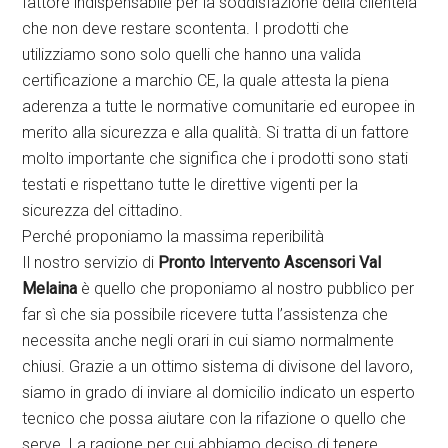
fattore indispensabile per la soddisfazione della clientela
che non deve restare scontenta. I prodotti che
utilizziamo sono solo quelli che hanno una valida
certificazione a marchio CE, la quale attesta la piena
aderenza a tutte le normative comunitarie ed europee in
merito alla sicurezza e alla qualità. Si tratta di un fattore
molto importante che significa che i prodotti sono stati
testati e rispettano tutte le direttive vigenti per la
sicurezza del cittadino.
Perché proponiamo la massima reperibilità
Il nostro servizio di
Pronto Intervento Ascensori Val
Melaina
è quello che proponiamo al nostro pubblico per
far sì che sia possibile ricevere tutta l’assistenza che
necessita anche negli orari in cui siamo normalmente
chiusi. Grazie a un ottimo sistema di divisone del lavoro,
siamo in grado di inviare al domicilio indicato un esperto
tecnico che possa aiutare con la rifazione o quello che
serve. La ragione per cui abbiamo deciso di tenere