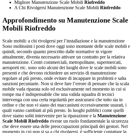
Migliore Manutenzione Scale Mobili
Riofreddo
A Chi Rivolgersi Manutenzione Scale Mobili
Riofreddo
Approfondimento su Manutenzione Scale
Mobili Riofreddo
Scale mobili: a chi rivolgersi per l’installazione e la manutenzione
Sono moltissimi i posti dove oggi sono montante delle scale mobili e
quindi, secondo quanto prescritto dalle normative in vigore
attualmente, diventa necessario attivare un contratto per la relativa
manutenzione. Centri commerciali, metropolitane, supermercati,
aeroporti etc. sono solo alcuni dei luoghi dove le scale mobili sono
presenti e che devono richiedere un servizio di manutenzione
regolare al più presto, onde evitare di incappare in problemi e salta
sanzioni pecuniarie. Non si deve fare l’errore di pensare che la scala
mobile vada riparata solo ed esclusivamente nel momento in cui si
rompe ma è indispensabile che una valida squadra di tecnici
intervenga con una certa regolarità per assicurarsi che tutto sia in
ordine e che non vi siano dei maccanismi eccessivamente usurati, i
quali vanno cambiati al più presto. In luoghi pubblici come quelli
dove siamo soliti intervenire per la riparazione e la
Manutenzione
Scale Mobili Riofreddo
riveste un ruolo fondamentale la sicurezza
che deve essere una delle preoccupazioni principali dei gestori. Nel
momento in cui non si sa a chi rivolgersi, è sufficiente contattare la