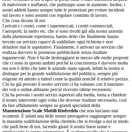
di malviventi e truffatori, che purtroppo sono in aumento. Inoltre, i
nostri addetti hanno sempre tutte le protezioni per evitare incidenti
sul lavoro e sono assunti con regolare contratto di lavoro.
Che cosa dicono di noi
I privati e i centri, come i supermercati, i centri commerciali,
l’aeroporti, la metro etc. che si sono rivolti già alla nostra azienda
dalla pluriennale esperienza, hanno detto che finalmente hanno
trovato un servizio capace di soddisfare ogni richiesta e non
deludere mai le aspettative. Finalmente, è arrivato un servizio che
realizza davvero le promesse pubblicitarie senza risultare
ingannevole. Non è facile destreggiarsi in mezzo alle molte proposte
che ci sono in questo ambito perché la concorrenza è davvero molta
ma non è detto che tutte le aziende siano uguali, infatti la nostra si
distingue per la grande soddisfazione del pubblico, sempre più
esigente ed attento a fattori come la qualità nonché il relativo prezzo.
Chi ha già provato il nostro servizio ci ha valutato con il massimo
dei voti e online abbiamo perciò ricevuto ottime recensioni.
Chi ha provato i nostri servizi superiori alla media, torna a chiedere
il nostro intervento ogni volta che dovesse risultare necessario, così
da fare affidamento sempre su grandi specialisti della
Manutenzione Scale Mobili Riofreddo
che non lasciano mai
scontenti. È infatti una delle nostre prerogative raggiungere sempre
la massima soddisfazione della clientela che si rivolge a noi in modo
che parli bene di noi, facendo girare il nostro buon nome e
migliorando la nostra reputazione. È esattene quello che è successo: