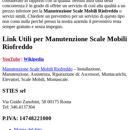
considerato in rapporto con la qualità: nessun’altra ditta della
concorrenza è in grado di offrire un servizio di così alta qualità a un
prezzo inferiore per la
Manutenzione Scale Mobili Riofreddo
o
servizi simili. Chiedere un preventivo per un servizio di questo tipo
non costa nulla perché presso la nostra azienda il preventivo resta
sempre gratuito e senza impegno.
Link Utili per Manutenzione Scale Mobili
Riofreddo
YouTube
|
Wikipedia
Manutenzione Scale Mobili Riofreddo
– Installazione,
Manutenzione, Assistenza, Riparazione di: Ascensori, Montacarichi,
Elevatori, Scale Mobili, Montascale.
Footer
STIES srl
Via Guido Zanobini, 58 00175 Roma
Tel: 346.4137304
P.IVA: 14748221000
Mappa del Sito