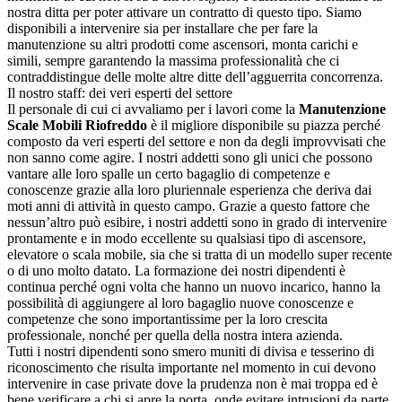
nostra ditta per poter attivare un contratto di questo tipo. Siamo
disponibili a intervenire sia per installare che per fare la
manutenzione su altri prodotti come ascensori, monta carichi e
simili, sempre garantendo la massima professionalità che ci
contraddistingue delle molte altre ditte dell’agguerrita concorrenza.
Il nostro staff: dei veri esperti del settore
Il personale di cui ci avvaliamo per i lavori come la
Manutenzione
Scale Mobili Riofreddo
è il migliore disponibile su piazza perché
composto da veri esperti del settore e non da degli improvvisati che
non sanno come agire. I nostri addetti sono gli unici che possono
vantare alle loro spalle un certo bagaglio di competenze e
conoscenze grazie alla loro pluriennale esperienza che deriva dai
moti anni di attività in questo campo. Grazie a questo fattore che
nessun’altro può esibire, i nostri addetti sono in grado di intervenire
prontamente e in modo eccellente su qualsiasi tipo di ascensore,
elevatore o scala mobile, sia che si tratta di un modello super recente
o di uno molto datato. La formazione dei nostri dipendenti è
continua perché ogni volta che hanno un nuovo incarico, hanno la
possibilità di aggiungere al loro bagaglio nuove conoscenze e
competenze che sono importantissime per la loro crescita
professionale, nonché per quella della nostra intera azienda.
Tutti i nostri dipendenti sono smero muniti di divisa e tesserino di
riconoscimento che risulta importante nel momento in cui devono
intervenire in case private dove la prudenza non è mai troppa ed è
bene verificare a chi si apre la porta, onde evitare intrusioni da parte