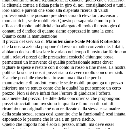
la clientela contea e fidata parla in giro di noi, consigliandoci a tutti i
loro amici e parenti che sono alla disperata ricerca di validi
professionisti che possano prendersi cura di elevatori, ascensori,
montacarichi, scale mobili etc. Questo passaparola è molto più
efficace di molte pubblicità e ha allargato di molto il nostro giro di
contatti ed è indice di quanto siamo apprezzati in tutta la zona.
Quanto costa la manutenzione
Il prezzo del servizio di
Manutenzione Scale Mobili Riofreddo
che la nostra azienda propone è davvero molto conveniente. Infatti,
abbiamo deciso di lasciare invariato nel tempo il nostro tariffario con
tutti i relativi prezzi delle prestazioni cosicché chiunque possa
permettersi un intervento di qualità professionale senza dover
tagliare le spese e restare con il conto in rosso a fine mese. La nostra
politica fa sì che i nostri prezzi siano davvero molto concorrenziali.
È anche possibile riuscire a trovare una ditta che per la
manutenzione di prodotti come le scale mobili proponga un prezzo
inferiore ma ve tenuto conto che la qualità ha pur sempre un certo
prezzo. Non si deve infatti fare l’errore di giudicare l’offerta
solamente dal prezzo. Le ditte della concorrenza che propongono
prezzi stracciati non investono in qualità e fano uso di parti di
ricambio non originali cioè non realizzate dalla stessa casa madre
della scala stessa, senza così garantire che la funzionalità resti intatta,
esponendo le persone che la usa a un grave rischio.
Quello che importa non è solo il prezzo, infatti, ma deve esser