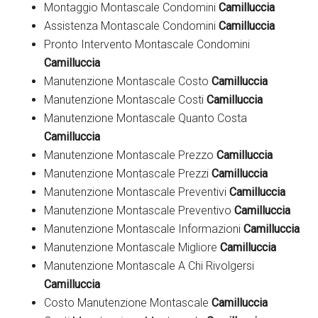
Montaggio Montascale Condomini
Camilluccia
Assistenza Montascale Condomini
Camilluccia
Pronto Intervento Montascale Condomini
Camilluccia
Manutenzione Montascale Costo
Camilluccia
Manutenzione Montascale Costi
Camilluccia
Manutenzione Montascale Quanto Costa
Camilluccia
Manutenzione Montascale Prezzo
Camilluccia
Manutenzione Montascale Prezzi
Camilluccia
Manutenzione Montascale Preventivi
Camilluccia
Manutenzione Montascale Preventivo
Camilluccia
Manutenzione Montascale Informazioni
Camilluccia
Manutenzione Montascale Migliore
Camilluccia
Manutenzione Montascale A Chi Rivolgersi
Camilluccia
Costo Manutenzione Montascale
Camilluccia