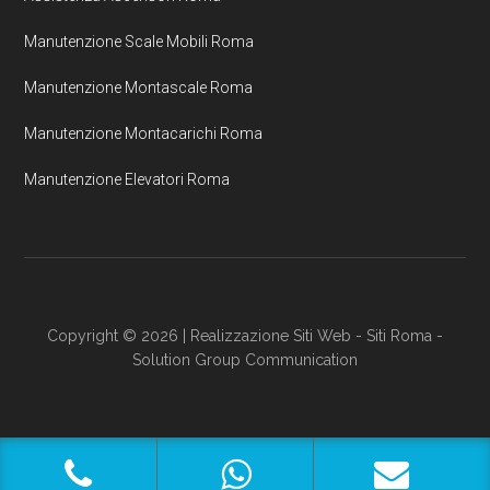
Manutenzione Scale Mobili Roma
Manutenzione Montascale Roma
Manutenzione Montacarichi Roma
Manutenzione Elevatori Roma
Copyright © 2026 |
Realizzazione Siti Web
-
Siti Roma
-
Solution Group Communication