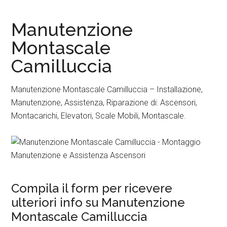
Manutenzione
Montascale
Camilluccia
Manutenzione Montascale Camilluccia – Installazione,
Manutenzione, Assistenza, Riparazione di: Ascensori,
Montacarichi, Elevatori, Scale Mobili, Montascale.
Compila il form per ricevere
ulteriori info su Manutenzione
Montascale Camilluccia