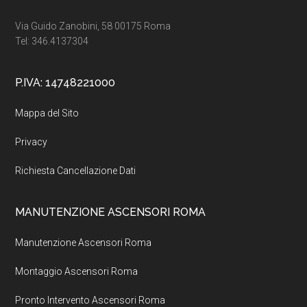
Footer
Via Guido Zanobini, 58 00175 Roma
Tel: 346.4137304
P.IVA: 14748221000
Mappa del Sito
Privacy
Richiesta Cancellazione Dati
MANUTENZIONE ASCENSORI ROMA
Manutenzione Ascensori Roma
Montaggio Ascensori Roma
Pronto Intervento Ascensori Roma