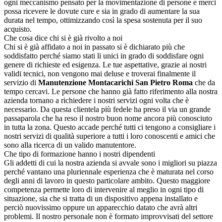
ogni meccanismo pensato per la movimentazione di persone e merci
possa ricevere le dovute cure e sia in grado di aumentare la sua
durata nel tempo, ottimizzando così la spesa sostenuta per il suo
acquisto.
Che cosa dice chi si è già rivolto a noi
Chi si è già affidato a noi in passato si è dichiarato più che
soddisfatto perché siamo stati li unici in grado di soddisfare ogni
genere di richieste ed esigenza. Le tue aspettative, grazie ai nostri
validi tecnici, non vengono mai deluse e troverai finalmente il
servizio di
Manutenzione Montacarichi San Pietro Roma
che da
tempo cercavi. Le persone che hanno già fatto riferimento alla nostra
azienda tornano a richiedere i nostri servizi ogni volta che è
necessario. Da questa clientela più fedele ha preso il via un grande
passaparola che ha reso il nostro buon nome ancora più conosciuto
in tutta la zona. Questo accade perché tutti ci tengono a consigliare i
nostri servizi di qualità superiore a tutti i loro conoscenti e amici che
sono alla ricerca di un valido manutentore.
Che tipo di formazione hanno i nostri dipendenti
Gli addetti di cui la nostra azienda si avvale sono i migliori su piazza
perché vantano una pluriennale esperienza che è maturata nel corso
degli anni di lavoro in questo particolare ambito. Questo maggiore
competenza permette loro di intervenire al meglio in ogni tipo di
situazione, sia che si tratta di un dispositivo appena installato e
perciò nuovissimo oppure un apparecchio datato che avrà altri
problemi. Il nostro personale non è formato improvvisati del settore