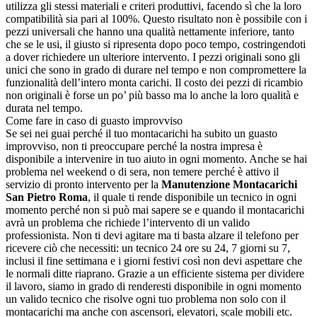
utilizza gli stessi materiali e criteri produttivi, facendo sì che la loro
compatibilità sia pari al 100%. Questo risultato non è possibile con i
pezzi universali che hanno una qualità nettamente inferiore, tanto
che se le usi, il giusto si ripresenta dopo poco tempo, costringendoti
a dover richiedere un ulteriore intervento. I pezzi originali sono gli
unici che sono in grado di durare nel tempo e non compromettere la
funzionalità dell’intero monta carichi. Il costo dei pezzi di ricambio
non originali è forse un po’ più basso ma lo anche la loro qualità e
durata nel tempo.
Come fare in caso di guasto improvviso
Se sei nei guai perché il tuo montacarichi ha subito un guasto
improvviso, non ti preoccupare perché la nostra impresa è
disponibile a intervenire in tuo aiuto in ogni momento. Anche se hai
problema nel weekend o di sera, non temere perché è attivo il
servizio di pronto intervento per la
Manutenzione Montacarichi
San Pietro Roma
, il quale ti rende disponibile un tecnico in ogni
momento perché non si può mai sapere se e quando il montacarichi
avrà un problema che richiede l’intervento di un valido
professionista. Non ti devi agitare ma ti basta alzare il telefono per
ricevere ciò che necessiti: un tecnico 24 ore su 24, 7 giorni su 7,
inclusi il fine settimana e i giorni festivi così non devi aspettare che
le normali ditte riaprano. Grazie a un efficiente sistema per dividere
il lavoro, siamo in grado di renderesti disponibile in ogni momento
un valido tecnico che risolve ogni tuo problema non solo con il
montacarichi ma anche con ascensori, elevatori, scale mobili etc.