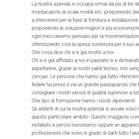
La nostra azienda si occupa ormai da più di tre dec
montacarichi, le scale mobili etc. proponendo dei 
a intervenire per la fase di fornitura e installazion
proponendo le soluzioni migliori e più economiche 
ogni meccanismo pensato per la movimentazione d
ottimizzando così la spesa sostenuta per il suo a
Che cosa dice chi si è già rivolto a noi
Chi si è già affidato a noi in passato si è dichiar
aspettative, grazie ai nostri validi tecnici, non ve
cercavi. Le persone che hanno già fatto riferiment
fedele ha preso il via un grande passaparola che 
consigliare i nostri servizi di qualità superiore a 
Che tipo di formazione hanno i nostri dipendenti
Gli addetti di cui la nostra azienda si avvale sono
questo particolare ambito. Questo maggiore compete
installato e perciò nuovissimo oppure un apparecc
professionisti che sono in grado di darti tutto l’ai