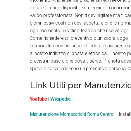
momento. Anche se hai problema nel weekend o di 
il quale ti rende disponibile un tecnico in ogni 
valido professionista. Non ti devi agitare ma ti bast
giorni festivi così non devi aspettare che le normal
ogni momento un valido tecnico che risolve ogni 
Come richiedere un preventivo o un sopralluogo
Le modalità con cui puoi richiedere al più presto 
al nostro indirizzo di posta elettronica. Il nostro 
precisa in base a che cosa ti serve. Prenota ades
spesa e senza impegno un preventivo personalizzat
Link Utili per Manutenz
YouTube
|
Wikipedia
Manutenzione Montacarichi Roma Centro
– Instal