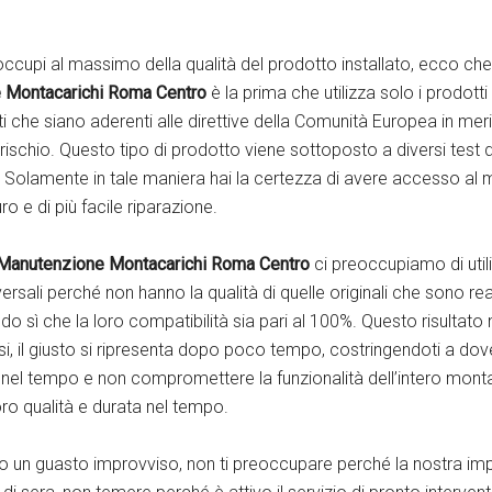
reoccupi al massimo della qualità del prodotto installato, ecco che
 Montacarichi Roma Centro
è la prima che utilizza solo i prodott
i che siano aderenti alle direttive della Comunità Europea in mer
 rischio. Questo tipo di prodotto viene sottoposto a diversi test 
a. Solamente in tale maniera hai la certezza di avere accesso al
ro e di più facile riparazione.
Manutenzione Montacarichi Roma Centro
ci preoccupiamo di utili
versali perché non hanno la qualità di quelle originali che sono 
acendo sì che la loro compatibilità sia pari al 100%. Questo risultat
si, il giusto si ripresenta dopo poco tempo, costringendoti a dover
re nel tempo e non compromettere la funzionalità dell’intero monta
oro qualità e durata nel tempo.
to un guasto improvviso, non ti preoccupare perché la nostra impre