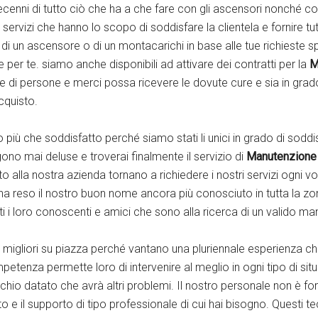
enni di tutto ciò che ha a che fare con gli ascensori nonché con al
servizi che hanno lo scopo di soddisfare la clientela e fornire tu
e di un ascensore o di un montacarichi in base alle tue richieste spe
per te. siamo anche disponibili ad attivare dei contratti per la
M
i persone e merci possa ricevere le dovute cure e sia in grado
cquisto.
ato più che soddisfatto perché siamo stati li unici in grado di sodd
ngono mai deluse e troverai finalmente il servizio di
Manutenzione 
o alla nostra azienda tornano a richiedere i nostri servizi ogni v
ha reso il nostro buon nome ancora più conosciuto in tutta la z
tutti i loro conoscenti e amici che sono alla ricerca di un valido m
 i migliori su piazza perché vantano una pluriennale esperienza ch
nza permette loro di intervenire al meglio in ogni tipo di situa
hio datato che avrà altri problemi. Il nostro personale non è fo
uto e il supporto di tipo professionale di cui hai bisogno. Questi t