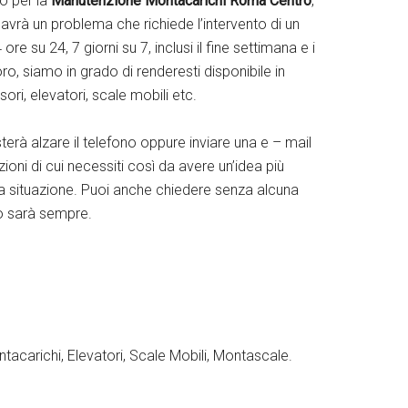
o per la
Manutenzione Montacarichi Roma Centro
,
avrà un problema che richiede l’intervento di un
re su 24, 7 giorni su 7, inclusi il fine settimana e i
oro, siamo in grado di renderesti disponibile in
i, elevatori, scale mobili etc.
erà alzare il telefono oppure inviare una e – mail
zioni di cui necessiti così da avere un’idea più
 la situazione. Puoi anche chiedere senza alcuna
lo sarà sempre.
tacarichi, Elevatori, Scale Mobili, Montascale.