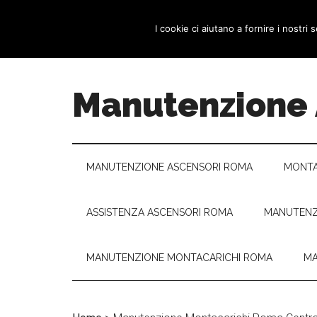
Passa
Skip
Passa
HOME
PROMOZIONI
BLOG
CON
al
to
al
I cookie ci aiutano a fornire i nostri s
contenuto
secondary
piè
principale
menu
di
pagina
Manutenzione
MANUTENZIONE ASCENSORI ROMA
MONTA
ASSISTENZA ASCENSORI ROMA
MANUTENZ
MANUTENZIONE MONTACARICHI ROMA
MA