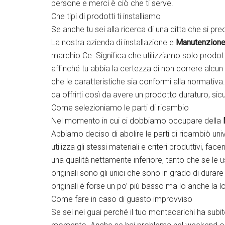
persone e merci è ciò che ti serve.
Che tipi di prodotti ti installiamo
Se anche tu sei alla ricerca di una ditta che si p
La nostra azienda di installazione e
Manutenzione
marchio Ce. Significa che utilizziamo solo prodott
affinché tu abbia la certezza di non correre alcun
che le caratteristiche sia conformi alla normativ
da offrirti così da avere un prodotto duraturo, sicu
Come selezioniamo le parti di ricambio
Nel momento in cui ci dobbiamo occupare della
Abbiamo deciso di abolire le parti di ricambiò uni
utilizza gli stessi materiali e criteri produttivi, f
una qualità nettamente inferiore, tanto che se le u
originali sono gli unici che sono in grado di dura
originali è forse un po’ più basso ma lo anche la l
Come fare in caso di guasto improvviso
Se sei nei guai perché il tuo montacarichi ha subi