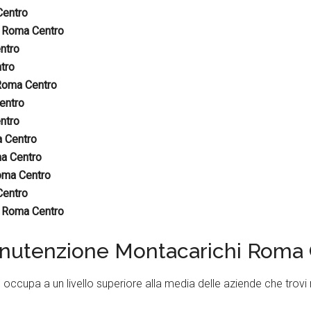
entro
i
Roma Centro
ntro
tro
Roma Centro
entro
ntro
 Centro
a Centro
ma Centro
entro
i
Roma Centro
nutenzione Montacarichi Roma 
e occupa a un livello superiore alla media delle aziende che tro