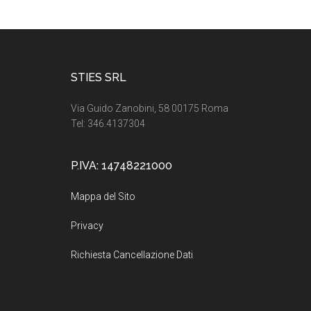
Footer
STIES SRL
Via Guido Zanobini, 58 00175 Roma
Tel: 346.4137304
P.IVA: 14748221000
Mappa del Sito
Privacy
Richiesta Cancellazione Dati