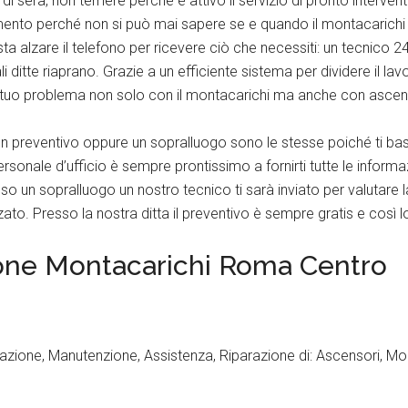
sera, non temere perché è attivo il servizio di pronto intervent
momento perché non si può mai sapere se e quando il montacarichi 
a alzare il telefono per ricevere ciò che necessiti: un tecnico 24 o
i ditte riaprano. Grazie a un efficiente sistema per dividere il lav
tuo problema non solo con il montacarichi ma anche con ascensor
un preventivo oppure un sopralluogo sono le stesse poiché ti bast
personale d’ufficio è sempre prontissimo a fornirti tutte le informa
so un sopralluogo un nostro tecnico ti sarà inviato per valutare
o. Presso la nostra ditta il preventivo è sempre gratis e così 
ione Montacarichi Roma Centro
lazione, Manutenzione, Assistenza, Riparazione di: Ascensori, Mon